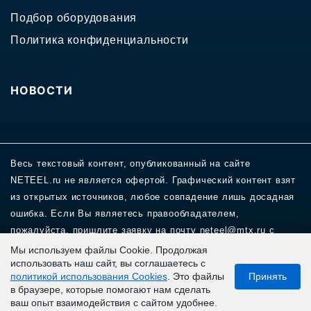
Подбор оборудования
Политика конфиденциальности
НОВОСТИ
Весь текстовый контент, опубликованный на сайте
NETEEL.ru не является офертой. Графический контент взят
из открытых источников, любое совпадение лишь досадная
ошибка. Если Вы являетесь правообладателем,
пожалуйста, пришлите заявку на почту neteel@mtx.ru с
подтверждением права на изображение и мы уберем
Мы используем файлы Cookie. Продолжая
использовать наш сайт, вы соглашаетесь с
спорный объект.
политикой использования Cookies
. Это файлы
Принять
в браузере, которые помогают нам сделать
ваш опыт взаимодействия с сайтом удобнее.