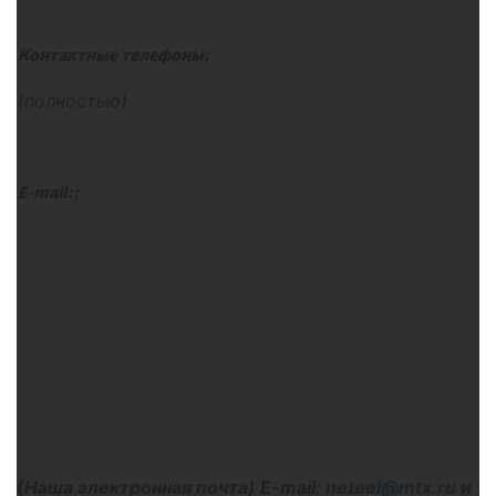
Контактные телефоны:
(полностью)
E
-
mail
::
(Наша электронная почта)
E-
mail:
neteel@mtx.ru
и