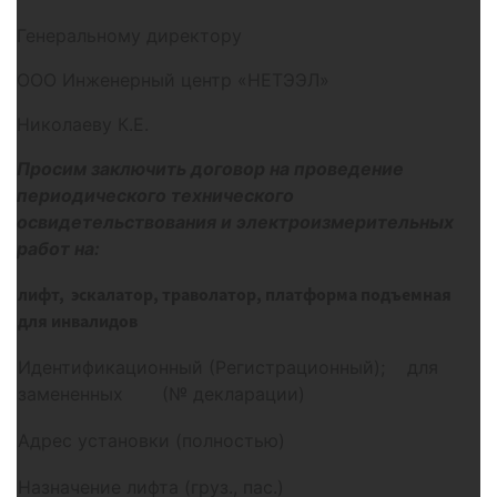
Генеральному директору
ООО Инженерный центр «НЕТЭЭЛ»
Николаеву К.Е.
Просим заключить договор на проведение
периодического технического
освидетельствования и электроизмерительных
работ на:
лифт, эскалатор, траволатор, платформа подъемная
для инвалидов
Идентификационный (Регистрационный); для
замененных (№ декларации)
Адрес установки (полностью)
Назначение лифта (груз., пас.)