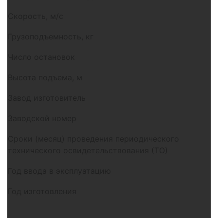
Скорость, м/c
Грузоподъемность, кг
Число остановок
Высота подъема, м
Завод изготовитель
Заводской номер
Сроки (месяц) проведения периодического
технического освидетельствования (ТО)
Год ввода в эксплуатацию
Год изготовления