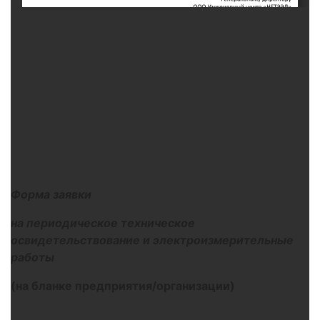
Форма заявки
на периодическое техническое
освидетельствование и электроизмерительные
работы
(на бланке предприятия/организации)