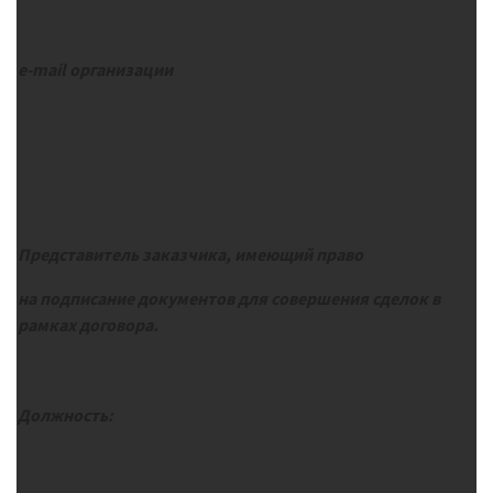
e-mail
организации
Представитель заказчика, имеющий право
на подписание документов для совершения сделок в
рамках договора.
Должность: