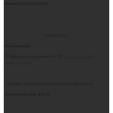
Фамилия Имя Отчество:
(полностью)
На основании:
Устава или доверенности № _______________от
«___»_________г.
( Указать правоустанавливающий документ)
Контактное лицо Ф.И.О: