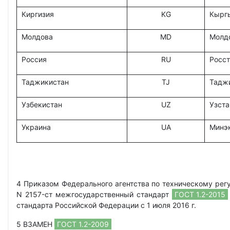
Киргизия
KG
Кырг
Молдова
MD
Молд
Россия
RU
Росст
Таджикистан
TJ
Тадж
Узбекистан
UZ
Узста
Украина
UA
Минэ
4 Приказом Федерального агентства по техническому регу
N 2157-ст межгосударственный стандарт
ГОСТ 1.2-2015
стандарта Российской Федерации с 1 июля 2016 г.
5 ВЗАМЕН
ГОСТ 1.2-2009