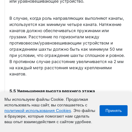
или уравновешивающее устройство.
В случае, когда роль направляющих выполняют канаты,
используется как минимум четыре каната. Натяжение
канатов должно обеспечиваться пружинами или
грузами. Расстояние по горизонтали между
противовесом/уравновешивающим устройством и
ограждением шахты должно быть как минимум 50 мм
при условии, что ограждение шахты сплошное и ровное.
В противном случае расстояние увеличивается на 2 мм
на каждый метр расстояния между креплениями
канатов.
5.5 Уменьшенная высота верхнего этажа
Мы используем файлы Cookie. Продолжая
использовать наш сайт, вы соглашаетесь с
5.5.1 Если высота верхнего этажа не позволяет
политикой использования Cookies
. Это файлы
Принять
обеспечить пространство безопасности для персонала
в браузере, которые помогают нам сделать
на крыше кабины, соответствующего размерам,
ваш опыт взаимодействия с сайтом удобнее.
указанным в таблице 3 ГОСТ 33984.1-2016, то кабина